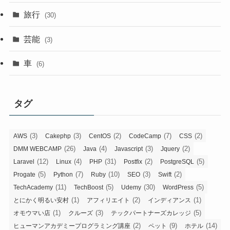
旅行
(30)
芸能
(3)
車
(6)
タグ
(3)
(3)
(2)
(7)
(2)
AWS
Cakephp
CentOS
CodeCamp
CSS
(26)
(4)
(3)
(2)
DMM WEBCAMP
Java
Javascript
Jquery
(12)
(4)
(31)
(2)
(5)
Laravel
Linux
PHP
Postfix
PostgreSQL
(5)
(7)
(10)
(3)
(2)
Progate
Python
Ruby
SEO
Swift
(11)
(5)
(30)
(5)
TechAcademy
TechBoost
Udemy
WordPress
(1)
(2)
(1)
とにかく明るい安村
アフィリエイト
インディアンス
(1)
(3)
(5)
オモウマい店
クルーズ
テックパートナーズカレッジ
(2)
(9)
(14)
ヒューマンアカデミープログラミング講座
ペット
ホテル