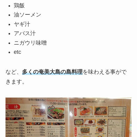
鶏飯
油ソーメン
ヤギ汁
アバス汁
ニガウリ味噌
etc
など、
多くの奄美大島の島料理
を味わえる事がで
きます。