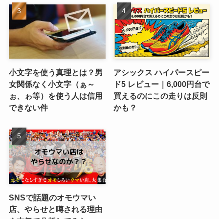
小文字を使う真理とは？男
アシックス ハイパースピー
女関係なく小文字（ぁ～
ド5 レビュー｜6,000円台で
ぉ、ゎ等）を使う人は信用
買えるのにこの走りは反則
できない件
かも？
SNSで話題のオモウマい
店、やらせと噂される理由