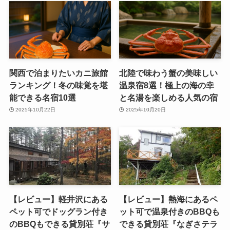
関西で泊まりたいカニ旅館
北陸で味わう蟹の美味しい
ランキング！冬の味覚を堪
温泉宿8選！極上の海の幸
能できる名宿10選
と名湯を楽しめる人気の宿
2025年10月22日
2025年10月20日
【レビュー】軽井沢にある
【レビュー】熱海にあるペ
ペット可でドッグラン付き
ット可で温泉付きのBBQも
のBBQもできる貸別荘『サ
できる貸別荘『なぎさテラ