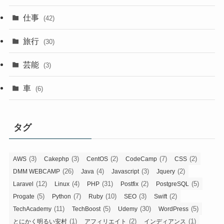
仕事
(42)
旅行
(30)
芸能
(3)
車
(6)
タグ
(3)
(3)
(2)
(7)
(2)
AWS
Cakephp
CentOS
CodeCamp
CSS
(26)
(4)
(3)
(2)
DMM WEBCAMP
Java
Javascript
Jquery
(12)
(4)
(31)
(2)
(5)
Laravel
Linux
PHP
Postfix
PostgreSQL
(5)
(7)
(10)
(3)
(2)
Progate
Python
Ruby
SEO
Swift
(11)
(5)
(30)
(5)
TechAcademy
TechBoost
Udemy
WordPress
(1)
(2)
(1)
とにかく明るい安村
アフィリエイト
インディアンス