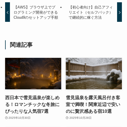
【AWS】ブラウザ上でプ
【初心者向け】自己アフィ
ログラミング開発ができる
リエイト（セルフバック）
Cloud9のセットアップ手順
で継続的に稼ぐ方法
関連記事
西日本で雪見温泉が楽しめ
雪見温泉を露天風呂付き客
る！ロマンチックな冬旅に
室で満喫！関東近辺で安い
ぴったりな人気宿7選
のに贅沢感ある宿10選
2025年10月30日
2025年10月28日