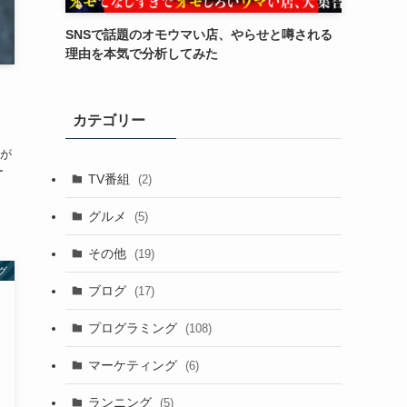
SNSで話題のオモウマい店、やらせと噂される
理由を本気で分析してみた
カテゴリー
が
ー
TV番組
(2)
グルメ
(5)
その他
(19)
グ
ブログ
(17)
プログラミング
(108)
マーケティング
(6)
ランニング
(5)