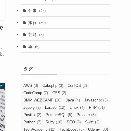
仕事
(42)
旅行
(30)
で
芸能
(3)
車
(6)
い
説
タグ
AWS
(3)
Cakephp
(3)
CentOS
(2)
グ
CodeCamp
(7)
CSS
(2)
DMM WEBCAMP
(26)
Java
(4)
Javascript
(3)
Jquery
(2)
Laravel
(12)
Linux
(4)
PHP
(31)
Postfix
(2)
PostgreSQL
(5)
Progate
(5)
Python
(7)
Ruby
(10)
SEO
(3)
Swift
(2)
TechAcademy
(11)
TechBoost
(5)
Udemy
(30)