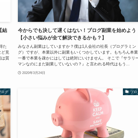
【結
今からでも決して遅くはない！ブログ副業を始めよう
【小さい悩みが全て解決できるかも？】
得た
みなさん副業はしていますか？僕は1人会社の社長（プログラミン
など見
グ）ですが、本業以外に副業もいくつかしています。もちろん本業
初は質
一番で本業を疎かにはしては絶対にいけません。 そこで『サラリ
マンなのにまだ副業していないの？』と言われる時代はもう...
2020年3月24日
ブログ
ブロ