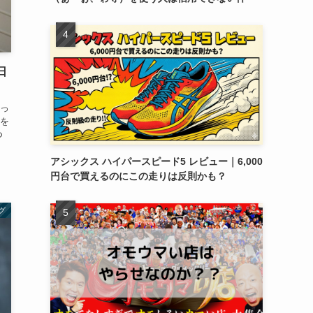
日
っ
を
つ
アシックス ハイパースピード5 レビュー｜6,000
円台で買えるのにこの走りは反則かも？
グ