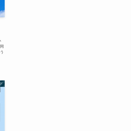
い
同
う
グ