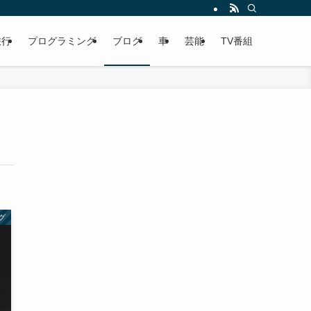
旅行
プログラミング
ブログ
車
芸能
TV番組
グ