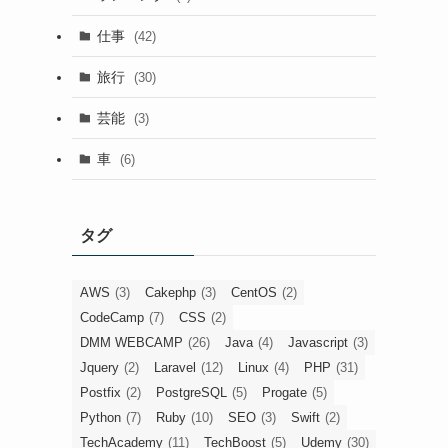
仕事
(42)
旅行
(30)
芸能
(3)
車
(6)
タグ
AWS
(3)
Cakephp
(3)
CentOS
(2)
CodeCamp
(7)
CSS
(2)
DMM WEBCAMP
(26)
Java
(4)
Javascript
(3)
Jquery
(2)
Laravel
(12)
Linux
(4)
PHP
(31)
Postfix
(2)
PostgreSQL
(5)
Progate
(5)
Python
(7)
Ruby
(10)
SEO
(3)
Swift
(2)
TechAcademy
(11)
TechBoost
(5)
Udemy
(30)