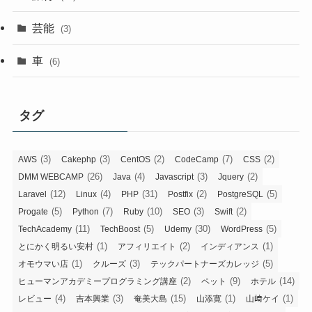
芸能
(3)
車
(6)
タグ
(3)
(3)
(2)
(7)
(2)
AWS
Cakephp
CentOS
CodeCamp
CSS
(26)
(4)
(3)
(2)
DMM WEBCAMP
Java
Javascript
Jquery
(12)
(4)
(31)
(2)
(5)
Laravel
Linux
PHP
Postfix
PostgreSQL
(5)
(7)
(10)
(3)
(2)
Progate
Python
Ruby
SEO
Swift
(11)
(5)
(30)
(5)
TechAcademy
TechBoost
Udemy
WordPress
(1)
(2)
(1)
とにかく明るい安村
アフィリエイト
インディアンス
(1)
(3)
(5)
オモウマい店
クルーズ
テックパートナーズカレッジ
(2)
(9)
(14)
ヒューマンアカデミープログラミング講座
ペット
ホテル
(4)
(3)
(15)
(1)
(1)
レビュー
吉本興業
奄美大島
山添寛
山﨑ケイ