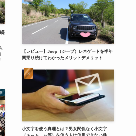
続
入
【レビュー】Jeep（ジープ）レネゲードを半年
最
間乗り続けてわかったメリットデメリット
半
車
小文字を使う真理とは？男女関係なく小文字
（ぁ～ぉ、ゎ等）を使う人は信用できない件