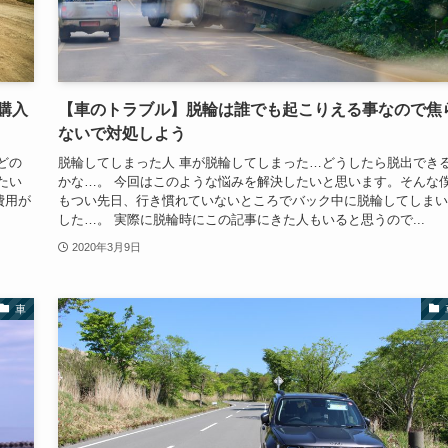
購入
【車のトラブル】脱輪は誰でも起こりえる事なので焦
ないで対処しよう
どの
脱輪してしまった人 車が脱輪してしまった…どうしたら脱出でき
たい
かな…。 今回はこのような悩みを解決したいと思います。そんな
費用が
もつい先日、行き慣れていないところでバック中に脱輪してしまい
した…。 実際に脱輪時にこの記事にきた人もいると思うので...
2020年3月9日
車