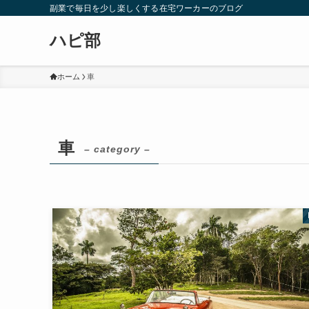
副業で毎日を少し楽しくする在宅ワーカーのブログ
ハピ部
ホーム
車
車
– category –