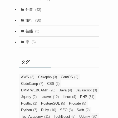
仕事
(42)
旅行
(30)
芸能
(3)
車
(6)
タグ
AWS
(3)
Cakephp
(3)
CentOS
(2)
CodeCamp
(7)
CSS
(2)
DMM WEBCAMP
(26)
Java
(4)
Javascript
(3)
Jquery
(2)
Laravel
(12)
Linux
(4)
PHP
(31)
Postfix
(2)
PostgreSQL
(5)
Progate
(5)
Python
(7)
Ruby
(10)
SEO
(3)
Swift
(2)
TechAcademy
(11)
TechBoost
(5)
Udemy
(30)