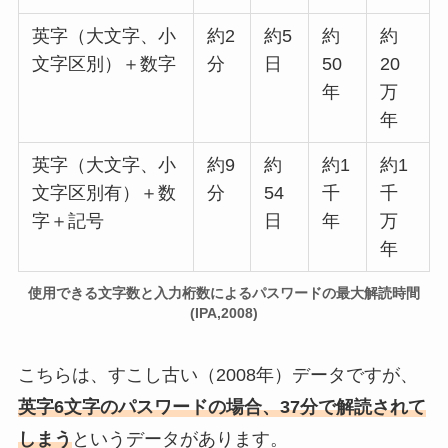
英字（大文字、小
約2
約5
約
約
文字区別）＋数字
分
日
50
20
年
万
年
英字（大文字、小
約9
約
約1
約1
文字区別有）＋数
分
54
千
千
字＋記号
日
年
万
年
使用できる文字数と入力桁数によるパスワードの最大解読時間
(IPA,2008)
こちらは、すこし古い（2008年）データですが、
英字6文字のパスワードの場合、37分で解読されて
しまう
というデータがあります。