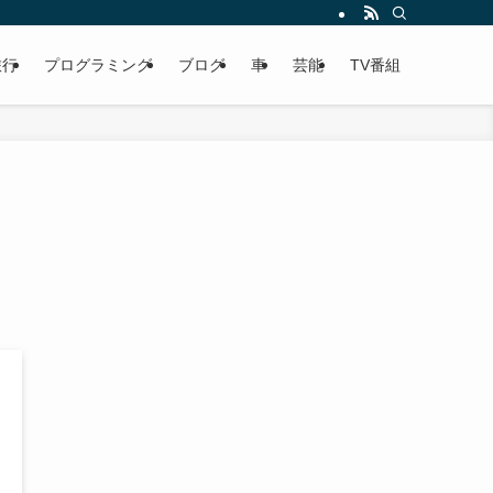
旅行
プログラミング
ブログ
車
芸能
TV番組
ト