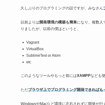
久しぶりのプログラミングの話ですが、みなさん
以前よりは
開発環境の構築も簡単
になり、複数人
りましたが、以前の僕はというと、
Vagrant
VirtualBox
SublimeText or Atom
etc
このようなツールやもっと前には
XAMPP
なども
ただ
ブラウザ上でプログラミング開発できればも
WindowsやMacなど環境に左右されずに開発