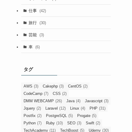
仕事
(42)
旅行
(30)
芸能
(3)
車
(6)
タグ
AWS
(3)
Cakephp
(3)
CentOS
(2)
CodeCamp
(7)
CSS
(2)
DMM WEBCAMP
(26)
Java
(4)
Javascript
(3)
Jquery
(2)
Laravel
(12)
Linux
(4)
PHP
(31)
Postfix
(2)
PostgreSQL
(5)
Progate
(5)
Python
(7)
Ruby
(10)
SEO
(3)
Swift
(2)
TechAcademy
(11)
TechBoost
(5)
Udemy
(30)