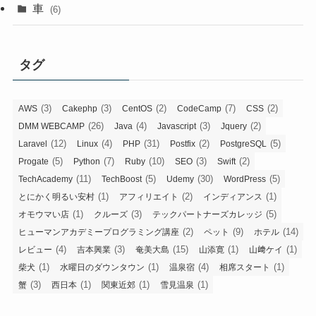
車
(6)
タグ
(3)
(3)
(2)
(7)
(2)
AWS
Cakephp
CentOS
CodeCamp
CSS
(26)
(4)
(3)
(2)
DMM WEBCAMP
Java
Javascript
Jquery
(12)
(4)
(31)
(2)
(5)
Laravel
Linux
PHP
Postfix
PostgreSQL
(5)
(7)
(10)
(3)
(2)
Progate
Python
Ruby
SEO
Swift
(11)
(5)
(30)
(5)
TechAcademy
TechBoost
Udemy
WordPress
(1)
(2)
(1)
とにかく明るい安村
アフィリエイト
インディアンス
(1)
(3)
(5)
オモウマい店
クルーズ
テックパートナーズカレッジ
(2)
(9)
(14)
ヒューマンアカデミープログラミング講座
ペット
ホテル
(4)
(3)
(15)
(1)
(1)
レビュー
吉本興業
奄美大島
山添寛
山﨑ケイ
(1)
(1)
(4)
(1)
柴犬
水曜日のダウンタウン
温泉宿
相席スタート
(3)
(1)
(1)
(1)
蟹
西日本
関東近郊
雪見温泉