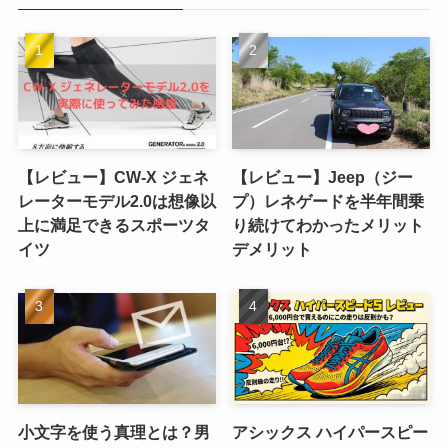
【レビュー】CW-X ジェネ
【レビュー】Jeep（ジー
レーターモデル2.0は想像以
プ）レネゲードを半年間乗
上に満足できるスポーツタ
り続けてわかったメリット
イツ
デメリット
小文字を使う真理とは？男
アシックス ハイパースピー