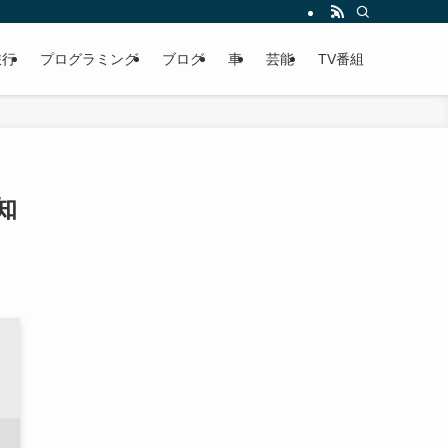
旅行
プログラミング
ブログ
車
芸能
TV番組
知