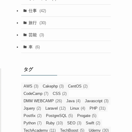
仕事
(42)
旅行
(30)
芸能
(3)
車
(6)
タグ
AWS
(3)
Cakephp
(3)
CentOS
(2)
CodeCamp
(7)
CSS
(2)
DMM WEBCAMP
(26)
Java
(4)
Javascript
(3)
Jquery
(2)
Laravel
(12)
Linux
(4)
PHP
(31)
Postfix
(2)
PostgreSQL
(5)
Progate
(5)
Python
(7)
Ruby
(10)
SEO
(3)
Swift
(2)
TechAcademy
(11)
TechBoost
(5)
Udemy
(30)