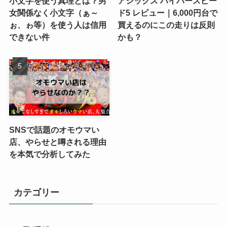
小文字を使う真理とは？男
アシックス ハイパースピー
女関係なく小文字（ぁ～
ド5 レビュー｜6,000円台で
ぉ、ゎ等）を使う人は信用
買えるのにこの走りは反則
できない件
かも？
SNSで話題のオモウマい
店、やらせと噂される理由
を本気で分析してみた
カテゴリー