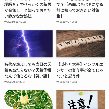
場騒音』でせっかくの新居
て？【画面バキバキになる
が台無し！？知っておきた
前に知っておきたい対策
い静かな対処法
集】
2025年11月21日
2021年2月26日
時代が進歩しても当日の天
【以外と大事】インフルエ
気も当たらない？天気予報
ンサーの言う事が全てじゃ
なんて信じるな【笑い話】
ないと思う件
2020年6月29日
2020年1月23日