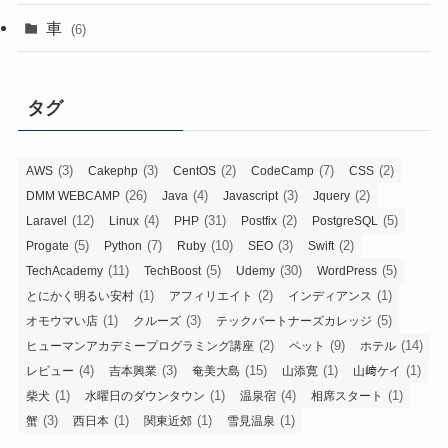
車
(6)
タグ
(3)
(3)
(2)
(7)
(2)
AWS
Cakephp
CentOS
CodeCamp
CSS
(26)
(4)
(3)
(2)
DMM WEBCAMP
Java
Javascript
Jquery
(12)
(4)
(31)
(2)
(5)
Laravel
Linux
PHP
Postfix
PostgreSQL
(5)
(7)
(10)
(3)
(2)
Progate
Python
Ruby
SEO
Swift
(11)
(5)
(30)
(5)
TechAcademy
TechBoost
Udemy
WordPress
(1)
(2)
(1)
とにかく明るい安村
アフィリエイト
インディアンス
(1)
(3)
(5)
オモウマい店
クルーズ
テックパートナーズカレッジ
(2)
(9)
(14)
ヒューマンアカデミープログラミング講座
ペット
ホテル
(4)
(3)
(15)
(1)
(1)
レビュー
吉本興業
奄美大島
山添寛
山﨑ケイ
(1)
(1)
(4)
(1)
柴犬
水曜日のダウンタウン
温泉宿
相席スタート
(3)
(1)
(1)
(1)
蟹
西日本
関東近郊
雪見温泉