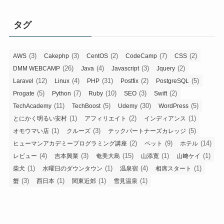
タグ
(3)
(3)
(2)
(7)
(2)
AWS
Cakephp
CentOS
CodeCamp
CSS
(26)
(4)
(3)
(2)
DMM WEBCAMP
Java
Javascript
Jquery
(12)
(4)
(31)
(2)
(5)
Laravel
Linux
PHP
Postfix
PostgreSQL
(5)
(7)
(10)
(3)
(2)
Progate
Python
Ruby
SEO
Swift
(11)
(5)
(30)
(5)
TechAcademy
TechBoost
Udemy
WordPress
(1)
(2)
(1)
とにかく明るい安村
アフィリエイト
インディアンス
(1)
(3)
(5)
オモウマい店
クルーズ
テックパートナーズカレッジ
(2)
(9)
(14)
ヒューマンアカデミープログラミング講座
ペット
ホテル
(4)
(3)
(15)
(1)
(1)
レビュー
吉本興業
奄美大島
山添寛
山﨑ケイ
(1)
(1)
(4)
(1)
柴犬
水曜日のダウンタウン
温泉宿
相席スタート
(3)
(1)
(1)
(1)
蟹
西日本
関東近郊
雪見温泉