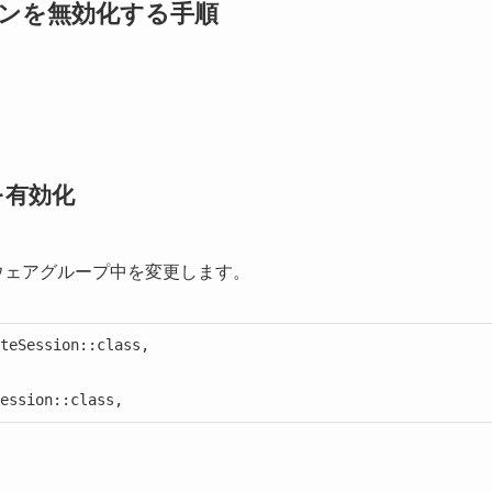
ションを無効化する手順
アを有効化
」ミドルウェアグループ中を変更します。
teSession::class,

ession::class,