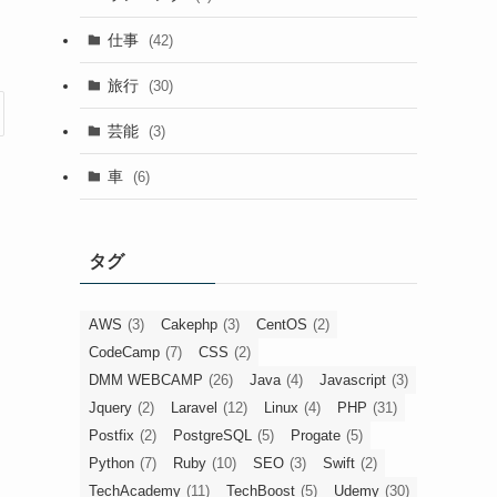
仕事
(42)
旅行
(30)
芸能
(3)
車
(6)
タグ
AWS
(3)
Cakephp
(3)
CentOS
(2)
CodeCamp
(7)
CSS
(2)
DMM WEBCAMP
(26)
Java
(4)
Javascript
(3)
Jquery
(2)
Laravel
(12)
Linux
(4)
PHP
(31)
Postfix
(2)
PostgreSQL
(5)
Progate
(5)
Python
(7)
Ruby
(10)
SEO
(3)
Swift
(2)
TechAcademy
(11)
TechBoost
(5)
Udemy
(30)