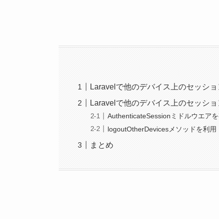
Laravelで他のデバイス上のセッ
Laravelで他のデバイス上のセッ
AuthenticateSessionミドルウエ
logoutOtherDevicesメソッドを利用
まとめ