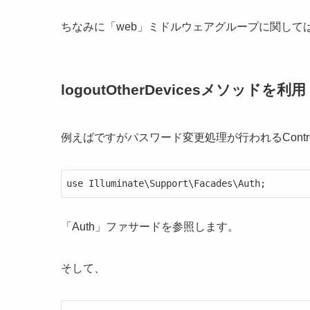
ちなみに「web」ミドルウェアグループに関しては、「
logoutOtherDevicesメソッドを利用
例えばですがパスワード変更処理が行われるControl
use Illuminate\Support\Facades\Auth;
「Auth」ファサードを参照します。
そして、