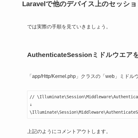
Laravelで他のデバイス上のセッ
では実際の手順を見ていきましょう。
AuthenticateSessionミドルウエ
「app/Http/Kernel.php」クラスの「web
// \Illuminate\Session\Middleware\Authentica
↓

\Illuminate\Session\Middleware\AuthenticateS
上記のようにコメントアウトします。